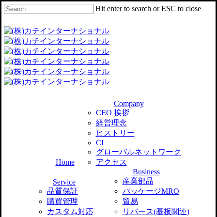
Skip
Hit enter to search or ESC to close
Clo
to
Me
main
Close
content
Search
Company
CEO 挨拶
経営理念
ヒストリー
CI
グローバルネットワーク
Home
アクセス
Business
産業部品
Service
品質保証
パッケージMRO
購買管理
貿易
カスタム対応
リバース(基板関連)