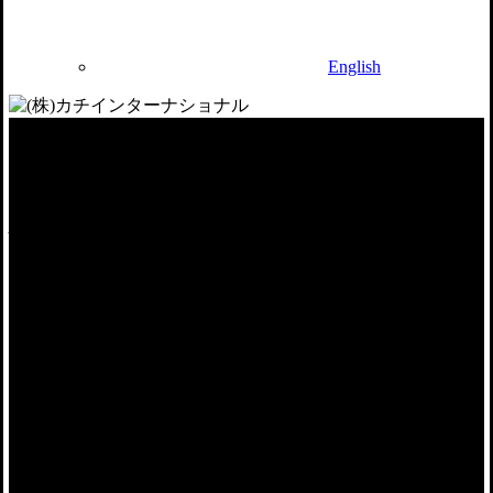
English
パッケージMRO
For local customers