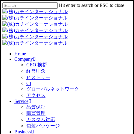
Skip
Hit enter to search or ESC to close
Clo
to
Close
Me
main
Search
content
Menu
Home
Company
CEO 挨拶
経営理念
ヒストリー
CI
グローバルネットワーク
アクセス
Service
品質保証
購買管理
カスタム対応
包装パッケージ
Business