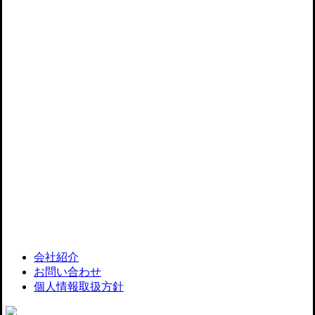
포장 패키지
삼성 SDI미니블럭 패키지 단상자
会社紹介
お問い合わせ
個人情報取扱方針