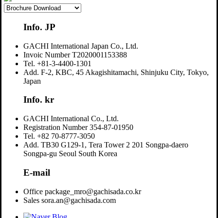
Info. JP
GACHI International Japan Co., Ltd.
Invoic Number
T2020001153388
Tel.
+81-3-4400-1301
Add.
F-2, KBC, 45 Akagishitamachi, Shinjuku City, Tokyo,
Japan
Info. kr
GACHI International Co., Ltd.
Registration Number
354-87-01950
Tel.
+82 70-8777-3050
Add.
TB30 G129-1, Tera Tower 2 201 Songpa-daero
Songpa-gu Seoul South Korea
E-mail
Office
package_mro@gachisada.co.kr
Sales
sora.an@gachisada.com