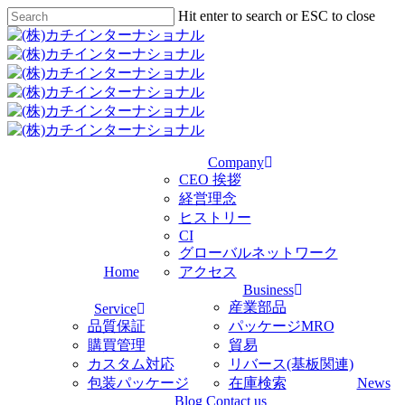
Skip
Hit enter to search or ESC to close
Clo
to
Close
Me
main
Search
content
Company
CEO 挨拶
経営理念
ヒストリー
CI
グローバルネットワーク
Home
アクセス
Business
産業部品
Service
品質保証
パッケージMRO
購買管理
貿易
カスタム対応
リバース(基板関連)
包装パッケージ
在庫検索
News
Blog
Contact us